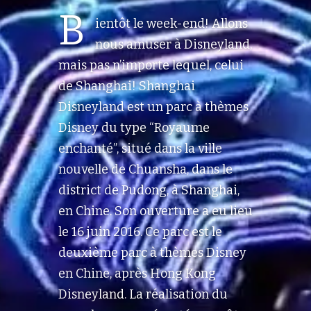
B
ientôt le week-end! Allons
nous amuser à Disneyland,
mais pas n’importe lequel, celui
de Shanghai! Shanghai
Disneyland est un parc à thèmes
Disney du type “Royaume
enchanté”, situé dans la ville
nouvelle de Chuansha, dans le
district de Pudong, à Shanghai,
en Chine. Son ouverture a eu lieu
le 16 juin 2016. Ce parc est le
deuxième parc à thèmes Disney
en Chine, après Hong Kong
Disneyland. La réalisation du