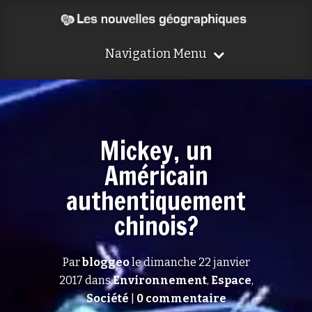
Navigation Menu
Mickey, un
Américain
authentiquement
chinois?
Par
bloggeo
le dimanche 22 janvier
2017 dans
Environnement
,
Espace
,
Société
|
0 commentaire