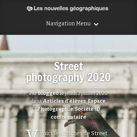
Navigation Menu
Street
photography 2020
Par
bloggeo
le jeudi 2 juillet 2020
dans
Articles d'élèves
,
Espace
,
Photographie
,
Société
|
0
commentaire
V
oici les affiches de Street