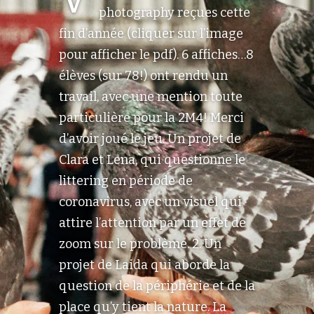
photography reçues cette
fin d’année (cliquer sur l’image
pour afficher le pdf). 6 affiches…8
élèves (sur 78!) ont rendu un
travail, avec une mention toute
particulière pour la 2M4! Merci
d’avoir joué le jeu. Un projet de
Clara et Lena, qui questionne le
littering en période de
coronavirus, avec un visuel qui
attire l’attention par un effet de
zoom sur le problème. 2. Un
projet de Laida qui aborde la
question de la périphérie et de la
place qu’y tient la nature. La