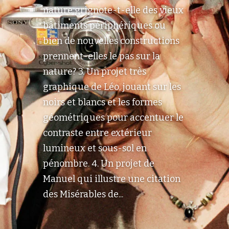
nature grignote-t-elle des vieux
bâtiments périphériques ou
bien de nouvelles constructions
prennent-elles le pas sur la
nature? 3. Un projet très
graphique de Léo, jouant sur les
noirs et blancs et les formes
géométriques pour accentuer le
contraste entre extérieur
lumineux et sous-sol en
pénombre. 4. Un projet de
Manuel qui illustre une citation
des Misérables de...